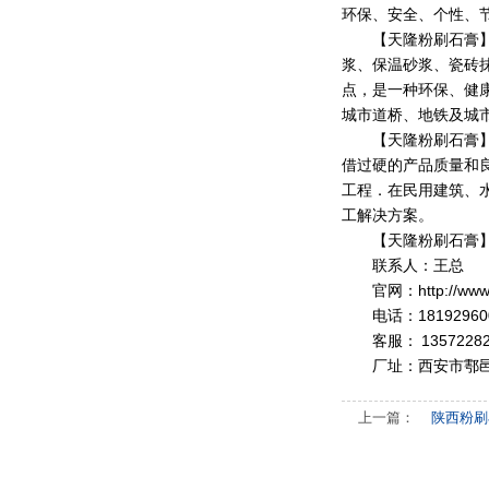
环保、安全、个性、
【
天隆粉刷石膏
浆、保温砂浆、瓷砖
点，是一种环保、健
城市道桥、地铁及城
【
天隆粉刷石膏
借过硬的产品质量和
工程．在民用建筑、
工解决方案。
【
天隆粉刷石膏
联系人：王总
官网：
http://ww
电话：18192960
客服： 13572282
厂址：西安市鄠
上一篇：
陕西粉刷