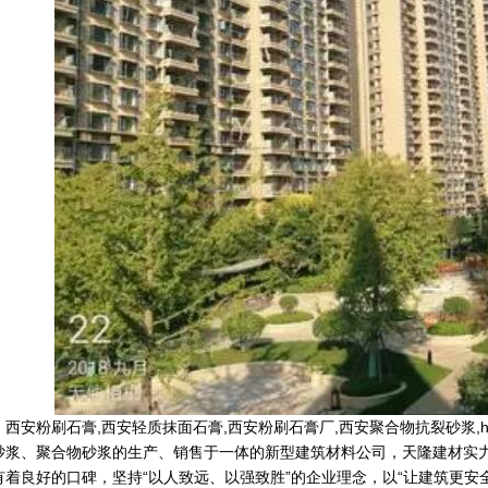
】
西安粉刷石膏
,
西安轻质抹面石膏
,
西安粉刷石膏厂
,
西安聚合物抗裂砂浆
,
砂浆、聚合物砂浆的生产、销售于一体的新型建筑材料公司，天隆建材实
有着良好的口碑，坚持“以人致远、以强致胜”的企业理念，以“让建筑更安