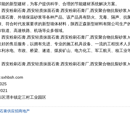
节能的新型建材，为客户提供科学、合理的节能建材系统解决方案。
】
西安粉刷石膏
,
西安轻质抹面石膏
,
西安粉刷石膏厂
,
西安聚合物抗裂砂浆
,
抹面石膏、外墙保温砂浆等各种产品。该产品具有防火、无毒、隔声、抗
康、符合时代发展要求的新型墙体材料，陕西正森新型材料有限公司生产
市轨道、高速铁路、机场等众多领域。
】
西安粉刷石膏
,
西安轻质抹面石膏
,
西安粉刷石膏厂
,
西安聚合物抗裂砂浆
,
良好的售后服务，以拥有先进、专业的施工机具设备、一流的工程技术人
水利水电、市政、桥梁、遂道、煤炭矿山、电力化工、军工航天、核工业等
】
西安粉刷石膏
,
西安轻质抹面石膏
,
西安粉刷石膏厂
,
西安聚合物抗裂砂浆
,
w.sxhbsh.com
025
021
邑区渭丰镇定三村工业园区
石膏供应招商地产