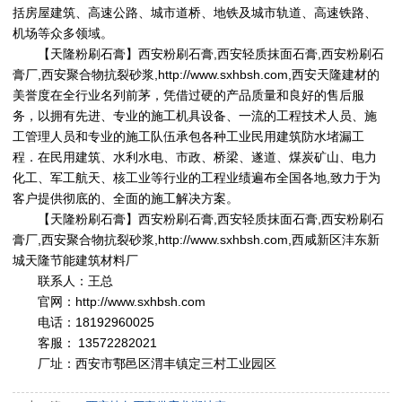
括房屋建筑、高速公路、城市道桥、地铁及城市轨道、高速铁路、
机场等众多领域。
【
天隆粉刷石膏
】
西安粉刷石膏
,
西安轻质抹面石膏
,
西安粉刷石
膏厂
,
西安聚合物抗裂砂浆
,
http://www.sxhbsh.com
,
西安天隆建材
的
美誉度在全行业名列前茅，凭借过硬的产品质量和良好的售后服
务，以拥有先进、专业的施工机具设备、一流的工程技术人员、施
工管理人员和专业的施工队伍承包各种工业民用建筑防水堵漏工
程．在民用建筑、水利水电、市政、桥梁、遂道、煤炭矿山、电力
化工、军工航天、核工业等行业的工程业绩遍布全国各地,致力于为
客户提供彻底的、全面的施工解决方案。
【
天隆粉刷石膏
】
西安粉刷石膏
,
西安轻质抹面石膏
,
西安粉刷石
膏厂
,
西安聚合物抗裂砂浆
,
http://www.sxhbsh.com
,
西咸新区沣东新
城天隆节能建筑材料厂
联系人：王总
官网：
http://www.sxhbsh.com
电话：18192960025
客服： 13572282021
厂址：西安市鄠邑区渭丰镇定三村工业园区