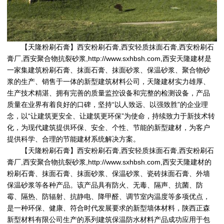
【
天隆粉刷石膏
】
西安粉刷石膏
,
西安轻质抹面石膏
,
西安粉刷石
膏厂
,
西安聚合物抗裂砂浆
,
http://www.sxhbsh.com
,
西安天隆建材
是
一家集建筑粉刷石膏、抹面石膏、抹面砂浆、保温砂浆、聚合物砂
浆的生产、销售于一体的新型建筑材料公司，天隆建材实力雄厚、
生产技术精湛、拥有完善的质量监控设备和完整的检测设备，产品
质量在业界有着良好的口碑，坚持“以人致远、以强致胜”的企业理
念，以“让建筑更安全、让建筑更环保”为使命，持续致力于新技术转
化，为现代建筑提供环保、安全、个性、节能的新型建材，为客户
提供科学、合理的节能建材系统解决方案。
【
天隆粉刷石膏
】
西安粉刷石膏
,
西安轻质抹面石膏
,
西安粉刷石
膏厂
,
西安聚合物抗裂砂浆
,
http://www.sxhbsh.com
,
西安天隆建材
的
粉刷石膏、抹面石膏、抹面砂浆、保温砂浆、瓷砖抹面石膏、外墙
保温砂浆等各种产品。该产品具有防火、无毒、隔声、抗菌、防
霉、隔热、防辐射、抗静电、降甲醛、调节室内温度等多项优点，
是一种环保、健康、符合时代发展要求的新型墙体材料，陕西正森
新型材料有限公司生产的系列建筑保温防水材料产品成功应用于包