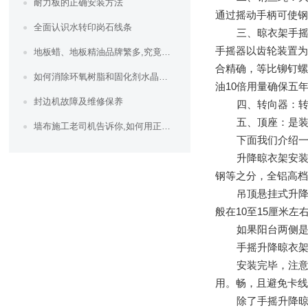
耐力板的正确安装方法
通过摇动手柄可使
全面认识水转印岗石线条
三、晾衣架手摇
手摇器以齿轮装置为
地板蜡、地板精油品牌繁多,究竟哪种地板蜡好？哪种地板精油好？
合精确，等比铆钉螺
如何消除环氧树脂和固化剂水晶胶的气泡？
油10倍用量确保五
封边机故障及维修保养
四、转向器：
五、顶座：是
墙布施工老司机告诉你,如何用正确的方法贴墙布！
下面我们介绍
升降晾衣架安
钢等之分，全铝高
吊顶悬挂式升
般在10至15厘米
如果阳台两侧
手摇升降晾衣
安装完毕，注
用。
畅，且避免卡
除了手摇升降