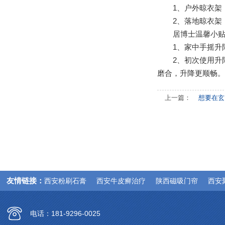
1、户外晾衣架
2、落地晾衣架
居博士温馨小
1、家中手摇升
2、初次使用升
磨合，升降更顺畅
上一篇：
想要在玄
友情链接：
西安粉刷石膏
西安牛皮癣治疗
陕西磁吸门帘
西安
电话：181-9296-0025