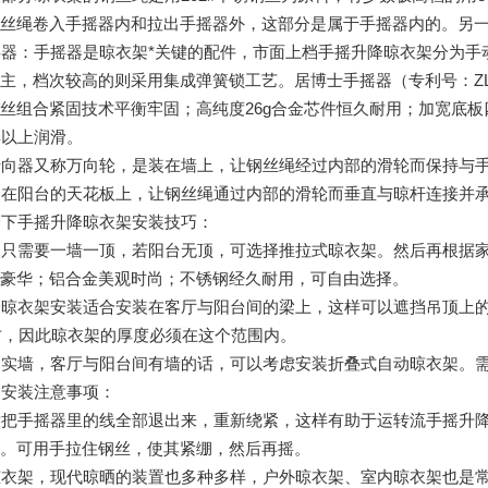
钢丝绳卷入手摇器内和拉出手摇器外，这部分是属于手摇器内的。另
器：手摇器是晾衣架*关键的配件，市面上档
手摇升降晾衣架分为手
主，档次较高的则采用集成弹簧锁工艺。居博士手摇器（专利号：ZL20
丝组合紧固技术平衡牢固；高纯度26g合金芯件恒久耐用；加宽底板
年以上润滑。
转向器又称万向轮，是装在墙上，让钢丝绳经过内部的滑轮而保持与
装在阳台的天花板上，让钢丝绳通过内部的滑轮而垂直与晾杆连接并
一下手摇升降晾衣架安装技巧：
装只需要一墙一顶，若阳台无顶，可选择推拉式晾衣架。然后再根据
档豪华；铝合金美观时尚；不锈钢经久耐用，可自由选择。
降晾衣架安装适合安装在客厅与阳台间的梁上，这样可以遮挡吊顶上
左右，因此晾衣架的厚度必须在这个范围内。
是实墙，客厅与阳台间有墙的话，可以考虑安装折叠式自动晾衣架。
架安装注意事项：
意把手摇器里的线全部退出来，重新绕紧，这样有助于运转流
手摇升
线。可用手拉住钢丝，使其紧绷，然后再摇。
晾衣架，现代晾晒的装置也多种多样，户外晾衣架、室内晾衣架也是