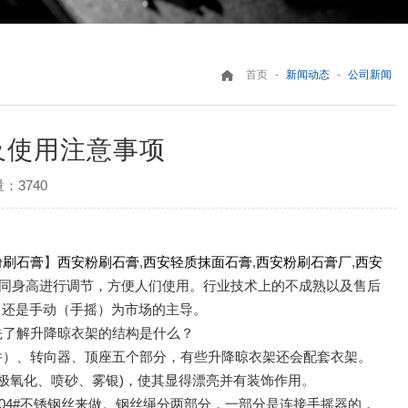
-
-
首页
新闻动态
公司新闻
及使用注意事项
：3740
粉刷石膏
】
西安粉刷石膏
,
西安轻质抹面石膏
,
西安粉刷石膏厂
,
西安
同身高进行调节，方便人们使用。
行业技术上的不成熟以及售后
，还是手动（手摇）为市场的主导。
先了解升降晾衣架的结构是什么？
件）、转向器、顶座五个部分，有些升降晾衣架还会配套衣架。
极氧化、喷砂、雾银)，使其显得漂亮并有装饰作用。
304#不锈钢丝来做。钢丝绳分两部分，一部分是连接手摇器的，