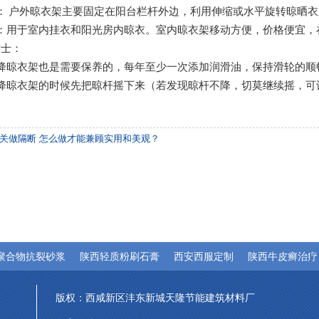
： 户外晾衣架主要固定在阳台栏杆外边，利用伸缩或水平旋转晾晒衣
：用于室内挂衣和阳光房内晾衣。室内晾衣架移动方便，价格便宜，
贴士：
降晾衣架也是需要保养的，每年至少一次添加润滑油，保持滑轮的顺
降晾衣架的时候先把晾杆摇下来（若发现晾杆不降，切莫继续摇，可
。
关做隔断 怎么做才能兼顾实用和美观？
聚合物抗裂砂浆
陕西轻质粉刷石膏
西安西服定制
陕西牛皮癣治疗
版权：西咸新区沣东新城天隆节能建筑材料厂