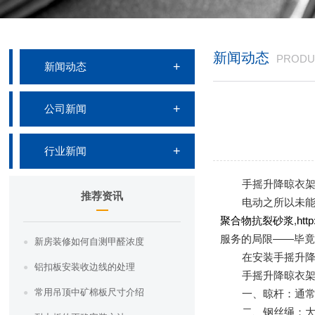
新闻动态
PRODU
新闻动态
公司新闻
行业新闻
手摇升降晾衣
推荐资讯
电动之所以未
聚合物抗裂砂浆
,
htt
服务的局限——毕
新房装修如何自测甲醛浓度
在安装手摇升
铝扣板安装收边线的处理
手摇升降晾衣
常用吊顶中矿棉板尺寸介绍
一、晾杆：通常
二、钢丝绳：大