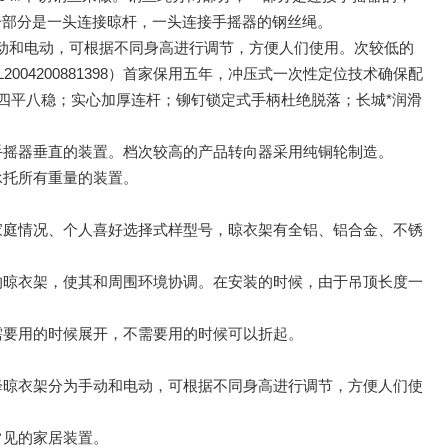
一部分是一头连接晾杆，一头连接手摇器的钢丝绳。
动和电动，可根据不同身高进行调节，方便人们使用。
次较低的
04200881398）首家保用五年，冲压式一次性定位技术确保配
四平八稳；实心加厚连杆；铆钉锁定式手柄杜绝脱落；长城*润滑
手摇器垂直的装置。档次较高的产品转向器采用纯铜轮制造。
承托所有重量的装置。
家庭情况、个人喜好选择式样型号，晾衣架有全铝、铝合金、不锈
的晾衣架，使其和周围环境协调。在安装的时候，由于吊顶长度一
需要用的时候展开，不需要用的时候可以折起。
降晾衣架分为手动和电动，可根据不同身高进行调节，方便人们使
常见的家居装置。