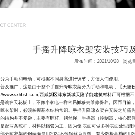
CT CENTER
手摇升降晾衣架安装技巧
发布时间：2021/10/28
浏览量
架分为手动和电动，可根据不同身高进行调节，方便人们使用。
能普及推广，这是由于整个
手摇升降晾衣架分为手动和电动，
【
天隆
p://www.sxhbsh.com
,
西咸新区沣东新城天隆节能建筑材料厂
可根据不
竟是镶在天花板上，不像小家电一样容易搬移去维修保养。因而目前
降晾衣架时，必须掌握基本结构常识。手摇升降晾衣架在安装之前需
架的结构并不复杂，主要有晾杆、钢丝绳、手摇器（控制器，核心部
是配两条晾杆，材料以铝管为主，因为铝 表面可做多种表面处理(阳
部分晾衣架的钢丝绳是用202#不锈钢丝为原料，有少数极高档的用